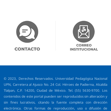
© 2023, Derechos Reservados. Universidad Pedagógica Nacional
UPN, Carretera al Ajusco No. 24 Col. Héroes de Padierna, Alcaldía
Tlalpan, C.P. 14200, Ciudad de México. Tel. (55) 5630-9700. Los
contenidos de este portal pueden ser reproducidos sin alteración y
sin fines lucrativos, citando la fuente completa con dirección
electrónica. Otras formas de reproducción, uso o difusión de