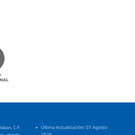
Última Actualización: 07 Agosto
alpan, C.P.
2026.
os, citando