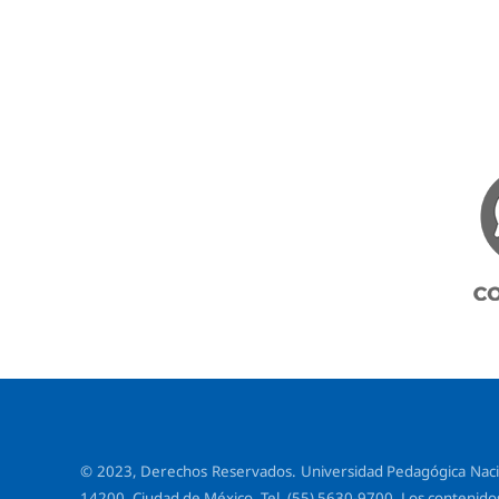
© 2023, Derechos Reservados. Universidad Pedagógica Naciona
14200, Ciudad de México. Tel. (55) 5630-9700. Los contenidos 