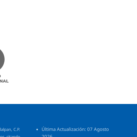
Última Actualización: 07 Agosto
alpan, C.P.
2026.
os, citando