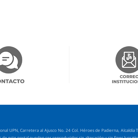
l UPN, Carretera al Ajusco No. 24 Col. Héroes de Padierna, Alcaldía Tl
de este portal pueden ser reproducidos sin alteración y sin fines lucrativ