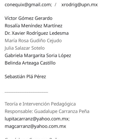
conequix@gmail.com
; /
xrodrig@upn.mx
Víctor Gómez Gerardo
Rosalía Meníndez Martínez
Dr. Xavier Rodríguez Ledesma
María Rosa Gudiño Cejudo
Julia Salazar Sotelo
Gabriela Margarita Soria López
Belinda Arteaga Castillo
Sebastián Plá Pérez
____________________
Teoría e Intervención Pedagógica
Responsable: Guadalupe Carranza Peña
lupitacarranz@yahoo.com.mx
;
magcarranz@yahoo.com.mx