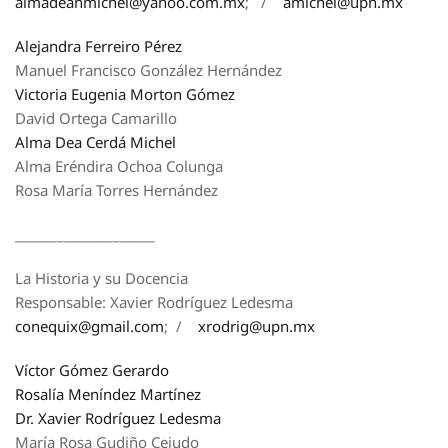
almadeanmichel@yahoo.com.mx
; /
amichel@upn.mx
Alejandra Ferreiro Pérez
Manuel Francisco González Hernández
Victoria Eugenia Morton Gómez
David Ortega Camarillo
Alma Dea Cerdá Michel
Alma Eréndira Ochoa Colunga
Rosa María Torres Hernández
____________________
La Historia y su Docencia
Responsable: Xavier Rodríguez Ledesma
conequix@gmail.com
; /
xrodrig@upn.mx
Víctor Gómez Gerardo
Rosalía Meníndez Martínez
Dr. Xavier Rodríguez Ledesma
María Rosa Gudiño Cejudo