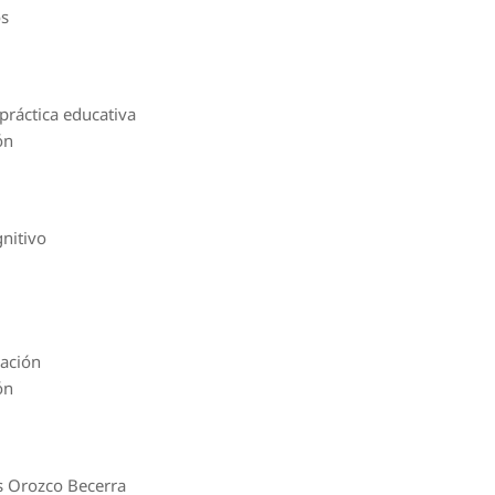
os
práctica educativa
ón
gnitivo
gación
ón
s Orozco Becerra