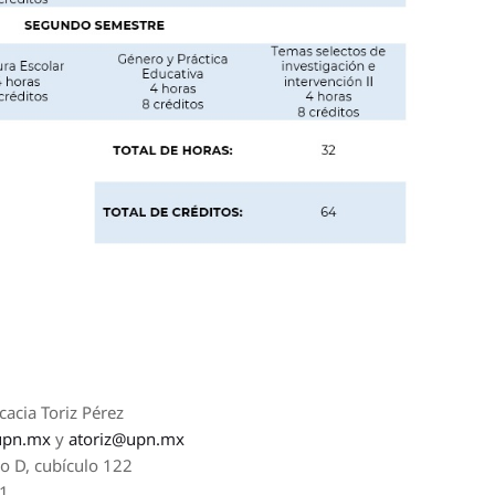
acia Toriz Pérez
upn.mx
y
atoriz@upn.mx
io D, cubículo 122
41