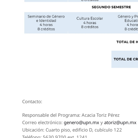
Contacto:
Responsable del Programa: Acacia Toriz Pérez
Correo electrónico:
genero@upn.mx
y
atoriz@upn.mx
Ubicación: Cuarto piso, edificio D, cubículo 122
Teléfono: 5630 9700 ext. 1241